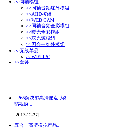
>>
同轴模组
>>
同轴音频红外模组
>>
AHD模组
>>
WEB CAM
>>
同轴音频全彩模组
>>
暖光全彩模组
>>
双光源模组
>>
四合一红外模组
>>
无线单品
>>
WIFI IPC
>>
套装
H265解决超高清痛点 为杭州
韬视疯...
[2017-12-27]
五合一高清模拟产品...