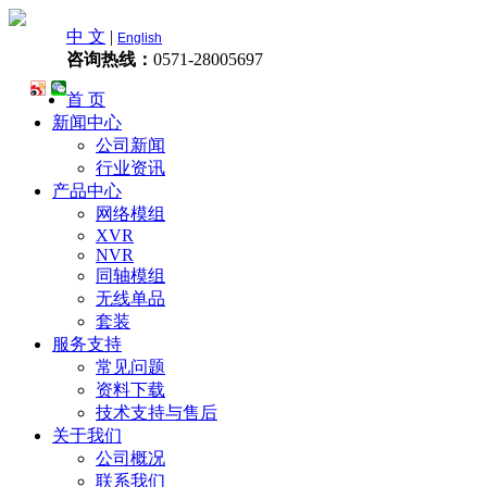
中 文
|
English
咨询热线：
0571-28005697
首 页
新闻中心
公司新闻
行业资讯
产品中心
网络模组
XVR
NVR
同轴模组
无线单品
套装
服务支持
常见问题
资料下载
技术支持与售后
关于我们
公司概况
联系我们