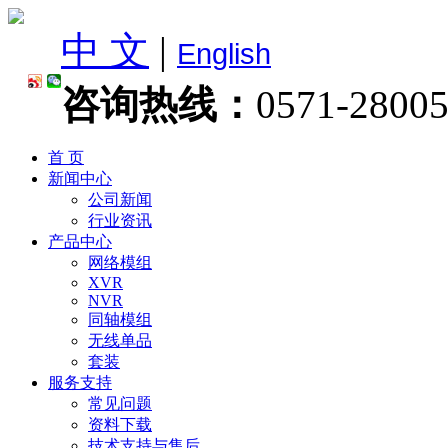
中 文
|
English
咨询热线：
0571-2800
首 页
新闻中心
公司新闻
行业资讯
产品中心
网络模组
XVR
NVR
同轴模组
无线单品
套装
服务支持
常见问题
资料下载
技术支持与售后