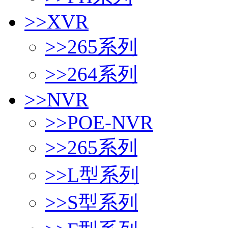
>>
XVR
>>
265系列
>>
264系列
>>
NVR
>>
POE-NVR
>>
265系列
>>
L型系列
>>
S型系列