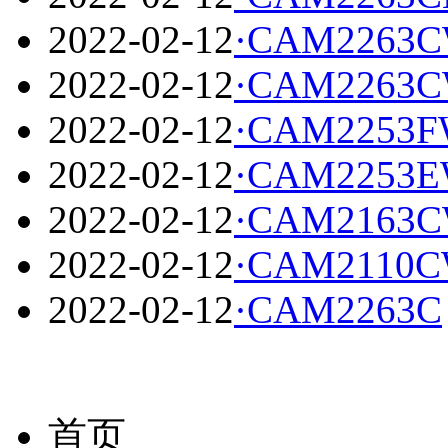
2022-02-12
·
CAM2263
2022-02-12
·
CAM2263
2022-02-12
·
CAM2253
2022-02-12
·
CAM2253
2022-02-12
·
CAM2163
2022-02-12
·
CAM2110
2022-02-12
·
CAM2263C
首页