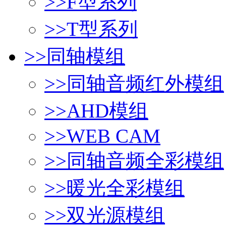
>>
F型系列
>>
T型系列
>>
同轴模组
>>
同轴音频红外模组
>>
AHD模组
>>
WEB CAM
>>
同轴音频全彩模组
>>
暖光全彩模组
>>
双光源模组