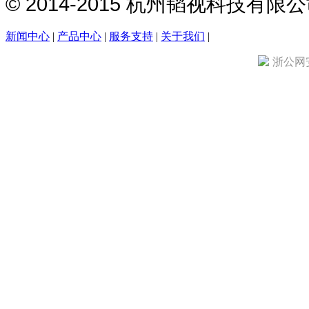
© 2014-2015 杭州韬视科技有
新闻中心
|
产品中心
|
服务支持
|
关于我们
|
浙公网安备