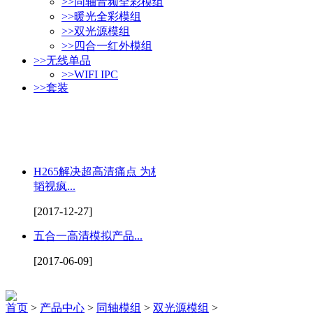
>>
同轴音频全彩模组
>>
暖光全彩模组
>>
双光源模组
>>
四合一红外模组
>>
无线单品
>>
WIFI IPC
>>
套装
H265解决超高清痛点 为杭州
韬视疯...
[2017-12-27]
五合一高清模拟产品...
[2017-06-09]
首页
>
产品中心
>
同轴模组
>
双光源模组
>