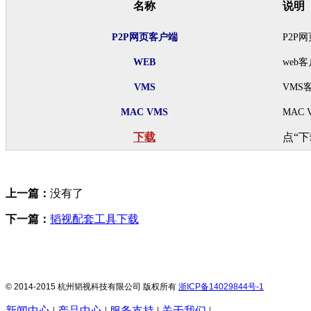
名称
说明
P2P网页客户端
P2P
WEB
web
VMS
VMS
MAC VMS
MAC
下载
点“
上一篇：
没有了
下一篇：
韬视配套工具下载
© 2014-2015 杭州韬视科技有限公司 版权所有
浙ICP备14029844号-1
新闻中心
|
产品中心
|
服务支持
|
关于我们
|