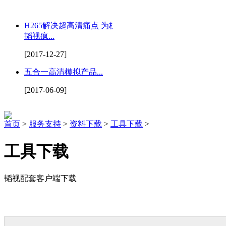
H265解决超高清痛点 为杭州
韬视疯...
[2017-12-27]
五合一高清模拟产品...
[2017-06-09]
首页
>
服务支持
>
资料下载
>
工具下载
>
工具下载
韬视配套客户端下载