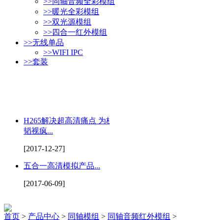
>>
同轴音频全彩模组
>>
暖光全彩模组
>>
双光源模组
>>
四合一红外模组
>>
无线单品
>>
WIFI IPC
>>
套装
H265解决超高清痛点 为杭州
韬视疯...
[2017-12-27]
五合一高清模拟产品...
[2017-06-09]
首页
>
产品中心
>
同轴模组
>
同轴音频红外模组
>