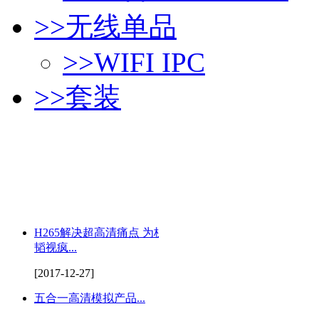
>>
无线单品
>>
WIFI IPC
>>
套装
H265解决超高清痛点 为杭州
韬视疯...
[2017-12-27]
五合一高清模拟产品...