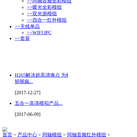
>>
同轴音频全彩模组
>>
暖光全彩模组
>>
双光源模组
>>
四合一红外模组
>>
无线单品
>>
WIFI IPC
>>
套装
H265解决超高清痛点 为杭州
韬视疯...
[2017-12-27]
五合一高清模拟产品...
[2017-06-09]
首页
>
产品中心
>
同轴模组
>
同轴音频红外模组
>