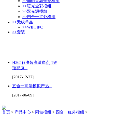
>>
同轴音频全彩模组
>>
暖光全彩模组
>>
双光源模组
>>
四合一红外模组
>>
无线单品
>>
WIFI IPC
>>
套装
H265解决超高清痛点 为杭州
韬视疯...
[2017-12-27]
五合一高清模拟产品...
[2017-06-09]
首页
>
产品中心
>
同轴模组
>
四合一红外模组
>